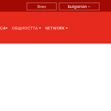
bulgarian
Влез
CCA
ОБЩНОСТТА
NETWORK