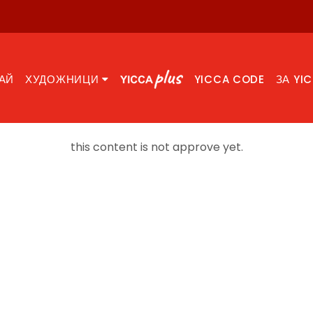
АЙ
ХУДОЖНИЦИ
YICCA CODE
ЗА YI
this content is not approve yet.