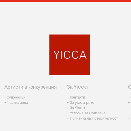
Артисти в конкуренция
За Yicca
О
- художници
- Контакти
-
- Частна зона
- За yicca prize
-
- За Yicca
-
- Условия за Ползване
-
- Политика на Поверителност
-