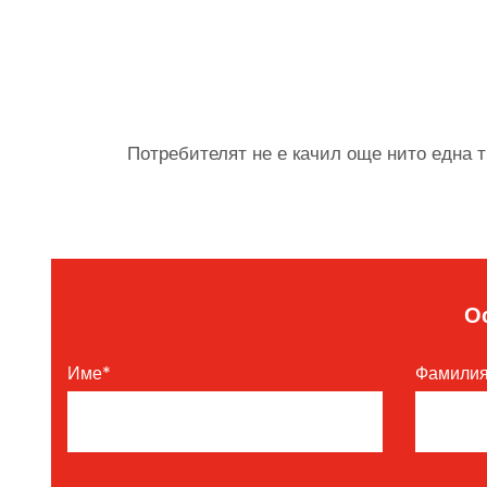
Потребителят не е качил още нито една т
О
Име
*
Фамили