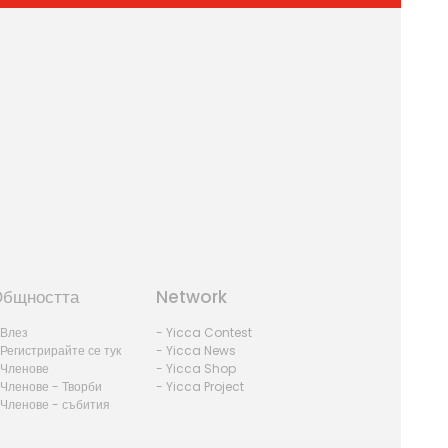
бщността
Network
 Влез
- Yicca Contest
 Регистрирайте се тук
- Yicca News
 Членове
- Yicca Shop
 Членове - Творби
- Yicca Project
 Членове - събития