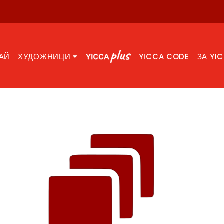
АЙ
ХУДОЖНИЦИ
YICCA CODE
ЗА YI