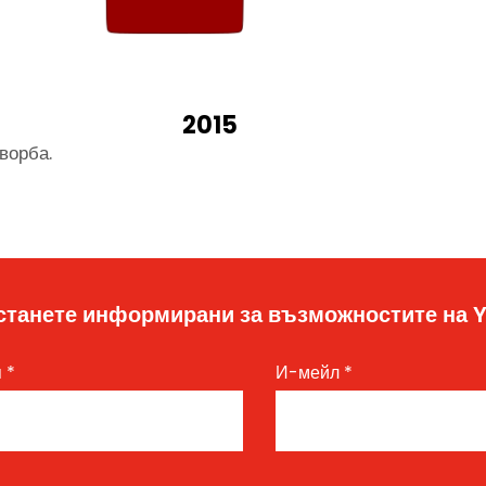
2015
ворба.
станете информирани за възможностите на 
я
*
И-мейл
*