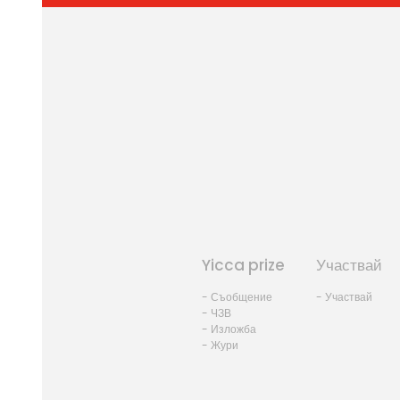
Yicca prize
Участвай
- Съобщение
- Участвай
- ЧЗВ
- Изложба
- Жури