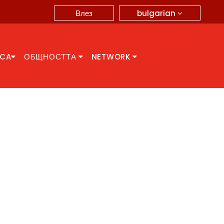
bulgarian
Влез
CCA
ОБЩНОСТТА
NETWORK