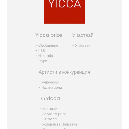
Yicca prize
Участвай
- Съобщение
- Участвай
- ЧЗВ
- Изложба
- Жури
Артисти в конкуренция
- художници
- Частна зона
За Yicca
- Контакти
- За yicca prize
- За Yicca
- Условия за Ползване