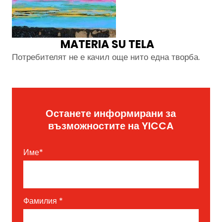
MATERIA SU TELA
Потребителят не е качил още нито една творба.
Останете информирани за
възможностите на YICCA
Име
*
Фамилия
*