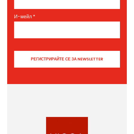
И-мейл
*