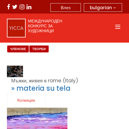
bulgarian
Влез
МЕЖДУНАРОДЕН
КОНКУРС ЗА
ХУДОЖНИЦИ
ЧЛЕНОВЕ
ТВОРБИ
Мъжки, живея в rome (Italy)
» materia su tela
Колекции