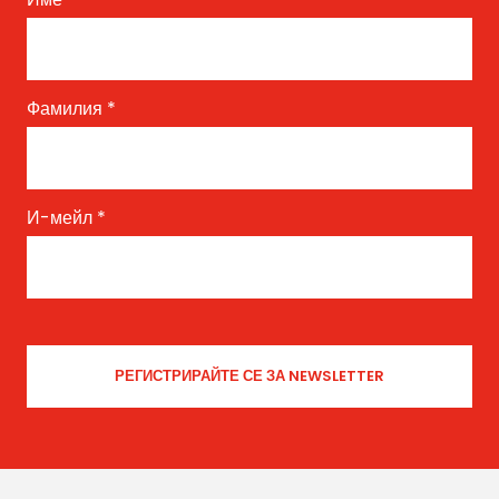
Фамилия
*
И-мейл
*