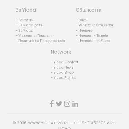
За Yicca
Общността
- Контакти
- Влез
- За yicca prize
- Регистрирайте се тук
- За Yicca
- Членове
- Условия за Ползване
- Членове - Творби
- Политика на Поверителност
- Членове - събития
Network
- Yicca Contest
- Yicca News
- Yicca Shop
- Yicca Project
© 2026
WWW.YICCA.ORG
P.I. - C.F. 94111450303 A.P.S.
MOHO