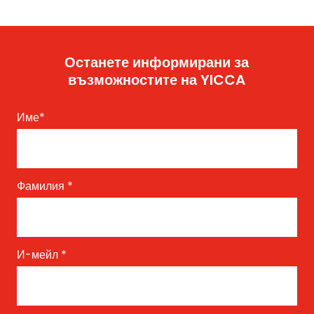
Останете информирани за
възможностите на YICCA
Име
*
Фамилия
*
И-мейл
*