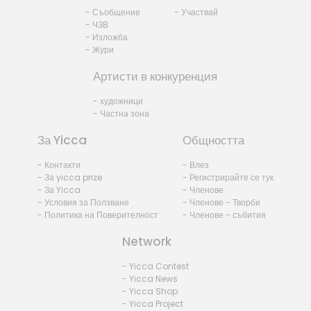
- Съобщение
- Участвай
- ЧЗВ
- Изложба
- Жури
Артисти в конкуренция
- художници
- Частна зона
За Yicca
Общността
- Контакти
- Влез
- За yicca prize
- Регистрирайте се тук
- За Yicca
- Членове
- Условия за Ползване
- Членове - Творби
- Политика на Поверителност
- Членове - събития
Network
- Yicca Contest
- Yicca News
- Yicca Shop
- Yicca Project