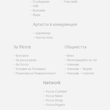
- Съобщение
- Участвай
- ЧЗВ
- Изложба
- Жури
Артисти в конкуренция
- художници
- Частна зона
За Yicca
Общността
- Контакти
- Влез
- За yicca prize
- Регистрирайте се тук
- За Yicca
- Членове
- Условия за Ползване
- Членове - Творби
- Политика на Поверителност
- Членове - събития
Network
- Yicca Contest
- Yicca News
- Yicca Shop
- Yicca Project