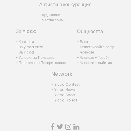
Артисти в конкуренция
- художници
- Частна зона
За Yicca
Общността
- Контакти
- Влез
- За yicca prize
- Регистрирайте се тук
- За Yicca
- Членове
- Условия за Ползване
- Членове - Творби
- Политика на Поверителност
- Членове - събития
Network
- Yicca Contest
- Yicca News
- Yicca Shop
- Yicca Project