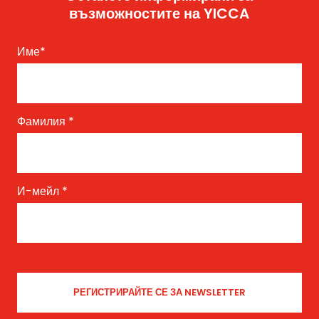
възможностите на YICCA
Име
*
Фамилия
*
И-мейл
*