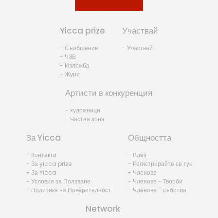
Yicca prize
Участвай
- Съобщение
- Участвай
- ЧЗВ
- Изложба
- Жури
Артисти в конкуренция
- художници
- Частна зона
За Yicca
Общността
- Контакти
- Влез
- За yicca prize
- Регистрирайте се тук
- За Yicca
- Членове
- Условия за Ползване
- Членове - Творби
- Политика на Поверителност
- Членове - събития
Network