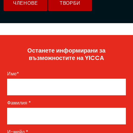
ЧЛЕНОВЕ
ТВОРБИ
Останете информирани за
възможностите на YICCA
Име
*
Фамилия
*
И-мейл
*