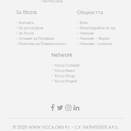
- Частна зона
За Yicca
Общността
- Контакти
- Влез
- За yicca prize
- Регистрирайте се тук
- За Yicca
- Членове
- Условия за Ползване
- Членове - Творби
- Политика на Поверителност
- Членове - събития
Network
- Yicca Contest
- Yicca News
- Yicca Shop
- Yicca Project
© 2026
WWW.YICCA.ORG
P.I. - C.F. 94111450303 A.P.S.