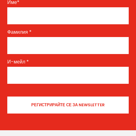
Име
*
Фамилия
*
И-мейл
*