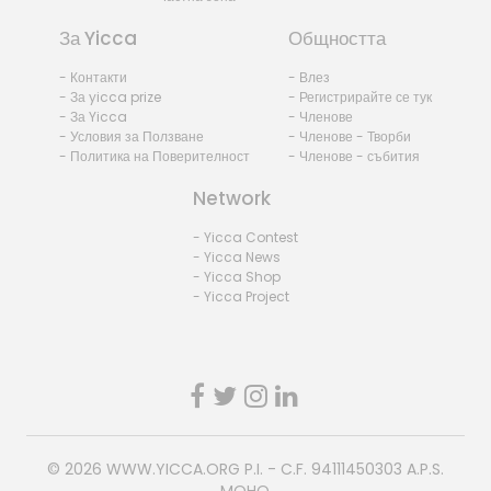
За Yicca
Общността
- Контакти
- Влез
- За yicca prize
- Регистрирайте се тук
- За Yicca
- Членове
- Условия за Ползване
- Членове - Творби
- Политика на Поверителност
- Членове - събития
Network
- Yicca Contest
- Yicca News
- Yicca Shop
- Yicca Project
© 2026
WWW.YICCA.ORG
P.I. - C.F. 94111450303 A.P.S.
MOHO