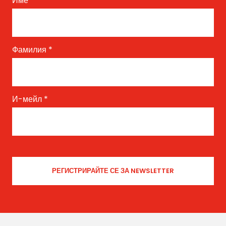
Име
*
Фамилия
*
И-мейл
*