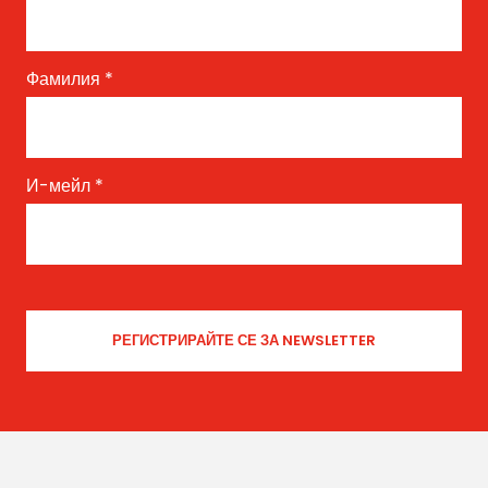
Фамилия
*
И-мейл
*