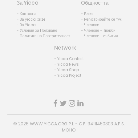
За Yicca
Общността
- Контакти
- Влез
- За yicca prize
- Регистрирайте се тук
- За Yicca
- Членове
- Условия за Ползване
- Членове - Творби
- Политика на Поверителност
- Членове - събития
Network
- Yicca Contest
- Yicca News
- Yicca Shop
- Yicca Project
© 2026
WWW.YICCA.ORG
P.I. - C.F. 94111450303 A.P.S.
MOHO