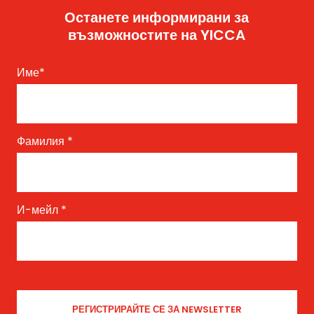
Останете информирани за
възможностите на YICCA
Име
*
Фамилия
*
И-мейл
*