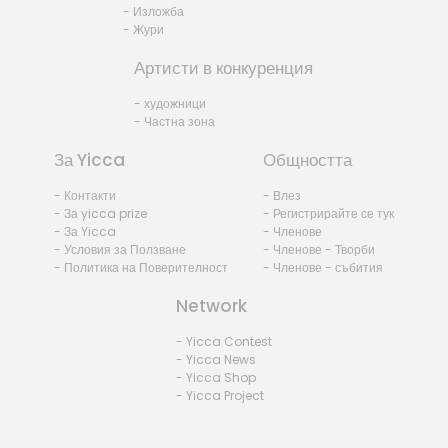
- Изложба
- Жури
Артисти в конкуренция
- художници
- Частна зона
За Yicca
Общността
- Контакти
- Влез
- За yicca prize
- Регистрирайте се тук
- За Yicca
- Членове
- Условия за Ползване
- Членове - Творби
- Политика на Поверителност
- Членове - събития
Network
- Yicca Contest
- Yicca News
- Yicca Shop
- Yicca Project