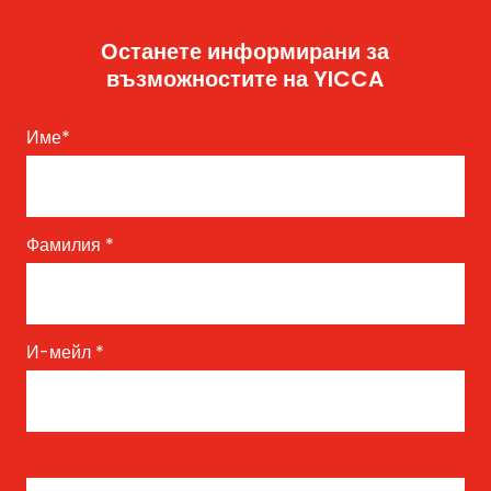
Останете информирани за
възможностите на YICCA
Име
*
Фамилия
*
И-мейл
*