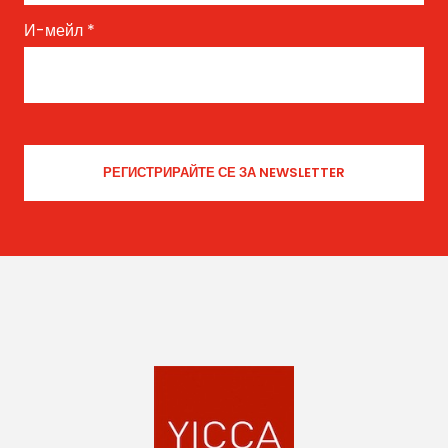
И-мейл
*