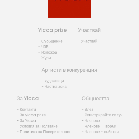
Yicca prize
Участвай
- Съобщение
- Участвай
- ЧЗВ
- Изложба
- Жури
Артисти в конкуренция
- художници
- Частна зона
За Yicca
Общността
- Контакти
- Влез
- За yicca prize
- Регистрирайте се тук
- За Yicca
- Членове
- Условия за Ползване
- Членове - Творби
- Политика на Поверителност
- Членове - събития