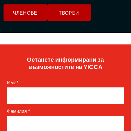
ЧЛЕНОВЕ
ТВОРБИ
Останете информирани за
възможностите на YICCA
Име
*
Фамилия
*