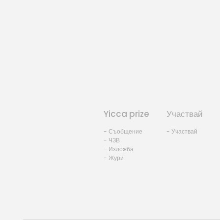
Yicca prize
Участвай
- Съобщение
- Участвай
- ЧЗВ
- Изложба
- Жури