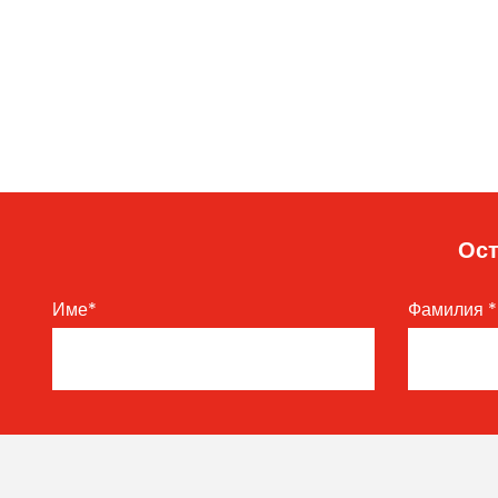
Ост
Име
*
Фамилия
*