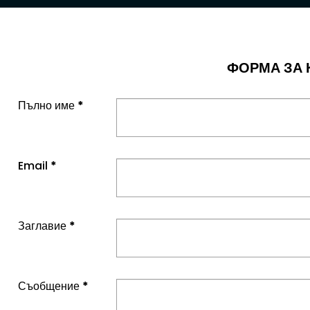
ФОРМА ЗА 
Пълно име
*
Email
*
Заглавие
*
Съобщение
*