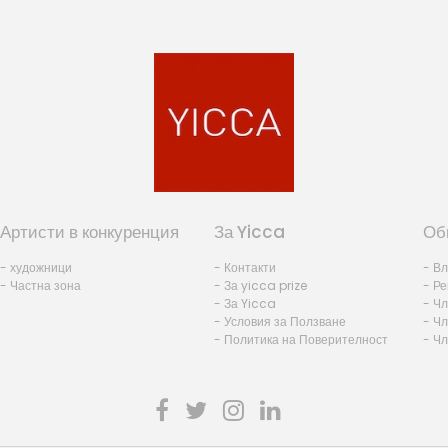
Артисти в конкуренция
За Yicca
Об
- художници
- Контакти
- В
- Частна зона
- За yicca prize
- Ре
- За Yicca
- Ч
- Условия за Ползване
- Чл
- Политика на Поверителност
- Ч