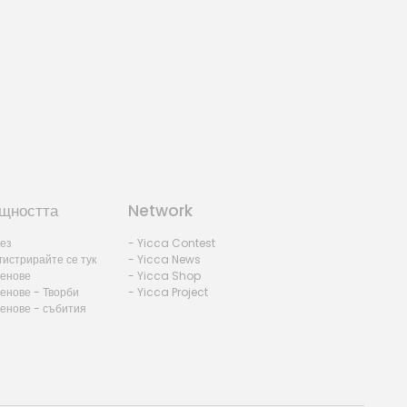
щността
Network
лез
- Yicca Contest
гистрирайте се тук
- Yicca News
ленове
- Yicca Shop
енове - Творби
- Yicca Project
ленове - събития