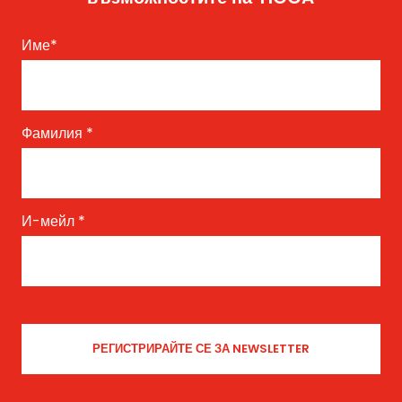
Име
*
Фамилия
*
И-мейл
*