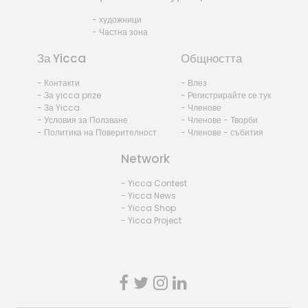
- художници
- Частна зона
За Yicca
Общността
- Контакти
- Влез
- За yicca prize
- Регистрирайте се тук
- За Yicca
- Членове
- Условия за Ползване
- Членове - Творби
- Политика на Поверителност
- Членове - събития
Network
- Yicca Contest
- Yicca News
- Yicca Shop
- Yicca Project