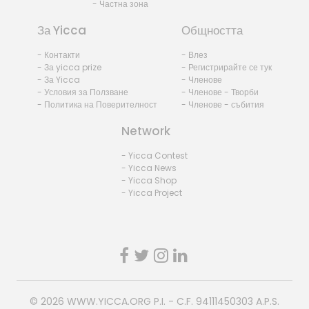
- Частна зона
За Yicca
Общността
- Контакти
- Влез
- За yicca prize
- Регистрирайте се тук
- За Yicca
- Членове
- Условия за Ползване
- Членове - Творби
- Политика на Поверителност
- Членове - събития
Network
- Yicca Contest
- Yicca News
- Yicca Shop
- Yicca Project
© 2026
WWW.YICCA.ORG
P.I. - C.F. 94111450303 A.P.S.