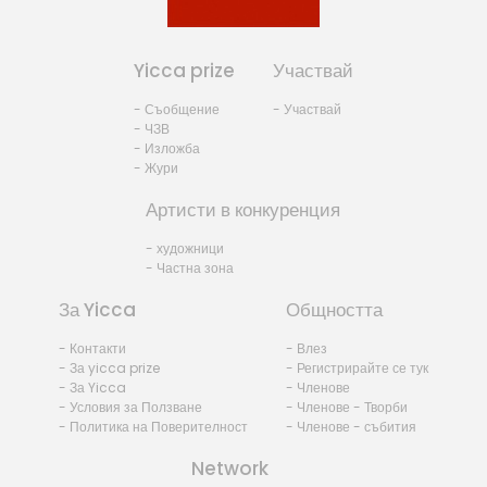
Yicca prize
Участвай
- Съобщение
- Участвай
- ЧЗВ
- Изложба
- Жури
Артисти в конкуренция
- художници
- Частна зона
За Yicca
Общността
- Контакти
- Влез
- За yicca prize
- Регистрирайте се тук
- За Yicca
- Членове
- Условия за Ползване
- Членове - Творби
- Политика на Поверителност
- Членове - събития
Network