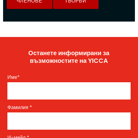
ЧЛЕНОВЕ
ТВОРБИ
Останете информирани за
възможностите на YICCA
Име
*
Фамилия
*
И-мейл
*