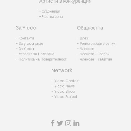
Артисти в конкуренция
- художници
- Частна зона
За Yicca
Общността
- Контакти
- Влез
- За yicca prize
- Регистрирайте се тук
- За Yicca
- Членове
- Условия за Ползване
- Членове - Творби
- Политика на Поверителност
- Членове - събития
Network
- Yicca Contest
- Yicca News
- Yicca Shop
- Yicca Project