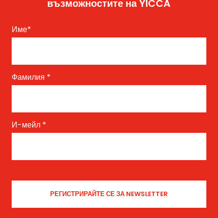
възможностите на YICCA
Име
*
Фамилия
*
И-мейл
*