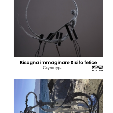
Bisogna immaginare Sisifo felice
Скулптура