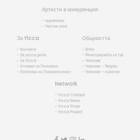
Артисти в конкуренция
- художници
- Частна зона
За Yicca
Общността
- Контакти
- Влез
- За yicca prize
- Регистрирайте се тук
- За Yicca
- Членове
- Условия за Ползване
- Членове - Творби
- Политика на Поверителност
- Членове - събития
Network
- Yicca Contest
- Yicca News
- Yicca Shop
- Yicca Project