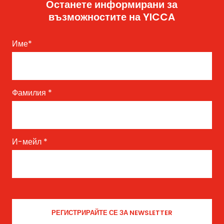
Останете информирани за
възможностите на YICCA
Име
*
Фамилия
*
И-мейл
*