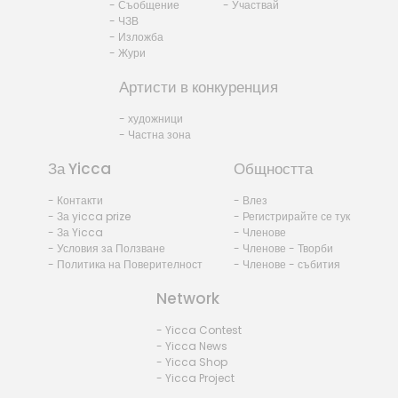
- Съобщение
- Участвай
- ЧЗВ
- Изложба
- Жури
Артисти в конкуренция
- художници
- Частна зона
За Yicca
Общността
- Контакти
- Влез
- За yicca prize
- Регистрирайте се тук
- За Yicca
- Членове
- Условия за Ползване
- Членове - Творби
- Политика на Поверителност
- Членове - събития
Network
- Yicca Contest
- Yicca News
- Yicca Shop
- Yicca Project