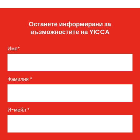
Останете информирани за
възможностите на YICCA
Име
*
Фамилия
*
И-мейл
*