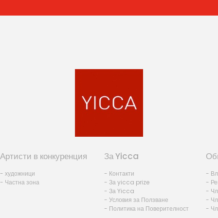
Артисти в конкуренция
За Yicca
Об
- художници
- Контакти
- В
- Частна зона
- За yicca prize
- Ре
- За Yicca
- Ч
- Условия за Ползване
- Чл
- Политика на Поверителност
- Ч