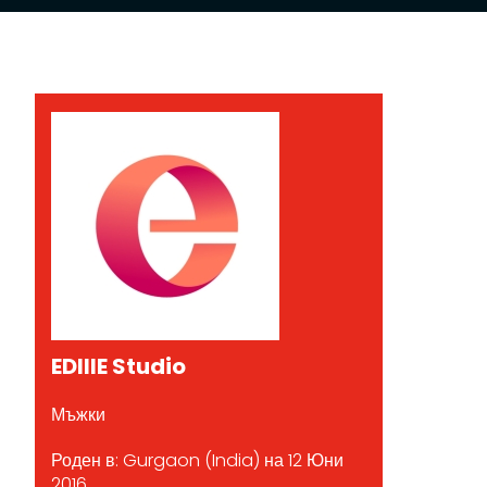
EDIIIE Studio
Мъжки
Роден в: Gurgaon (India) на 12 Юни
2016.