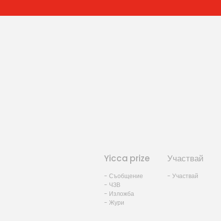
Yicca prize
Участвай
- Съобщение
- Участвай
- ЧЗВ
- Изложба
- Жури