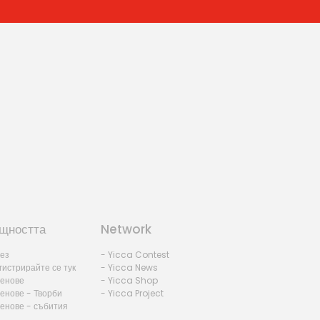
щността
Network
лез
- Yicca Contest
гистрирайте се тук
- Yicca News
ленове
- Yicca Shop
енове - Творби
- Yicca Project
ленове - събития