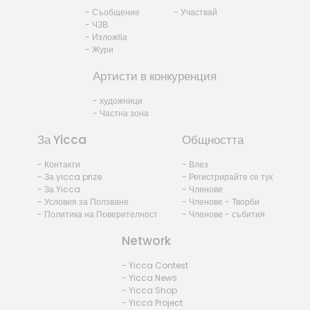
- Съобщение
- Участвай
- ЧЗВ
- Изложба
- Жури
Артисти в конкуренция
- художници
- Частна зона
За Yicca
Общността
- Контакти
- Влез
- За yicca prize
- Регистрирайте се тук
- За Yicca
- Членове
- Условия за Ползване
- Членове - Творби
- Политика на Поверителност
- Членове - събития
Network
- Yicca Contest
- Yicca News
- Yicca Shop
- Yicca Project