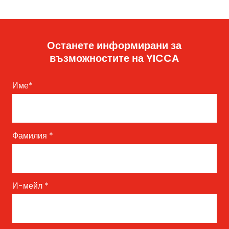
Останете информирани за
възможностите на YICCA
Име
*
Фамилия
*
И-мейл
*