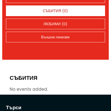
СЪБИТИЯ (0)
ЛЮБИМИ (0)
Външни линкове
СЪБИТИЯ
No events added.
Търси