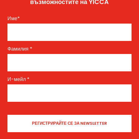
възможностите на YICCA
Име
*
Фамилия
*
И-мейл
*