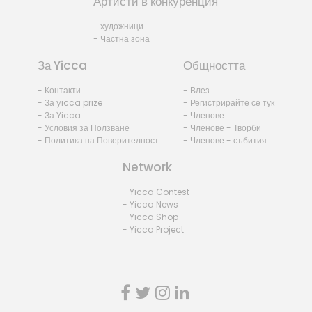
Артисти в конкуренция
- художници
- Частна зона
За Yicca
Общността
- Контакти
- Влез
- За yicca prize
- Регистрирайте се тук
- За Yicca
- Членове
- Условия за Ползване
- Членове - Творби
- Политика на Поверителност
- Членове - събития
Network
- Yicca Contest
- Yicca News
- Yicca Shop
- Yicca Project