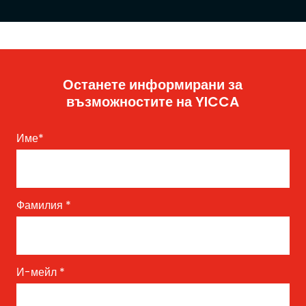
Останете информирани за
възможностите на YICCA
Име
*
Фамилия
*
И-мейл
*