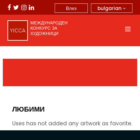
bulgarian
Влез
МЕЖДУНАРОДЕН
КОНКУРС ЗА
ХУДОЖНИЦИ
ЛЮБИМИ
Uses has not added any artwork as favorite.