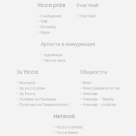
Yicca prize
Участвай
- Съобщение
- Участвай
- ЧЗВ
- Изложба
- Жури
Артисти в конкуренция
- художници
- Частна зона
За Yicca
Общността
- Контакти
- Влез
- За yicca prize
- Регистрирайте се тук
- За Yicca
- Членове
- Условия за Ползване
- Членове - Творби
- Политика на Поверителност
- Членове - събития
Network
- Yicca Contest
- Yicca News