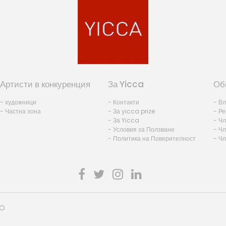
Артисти в конкуренция
За Yicca
Об
- художници
- Контакти
- В
- Частна зона
- За yicca prize
- Ре
- За Yicca
- Ч
- Условия за Ползване
- Чл
- Политика на Поверителност
- Ч
HO