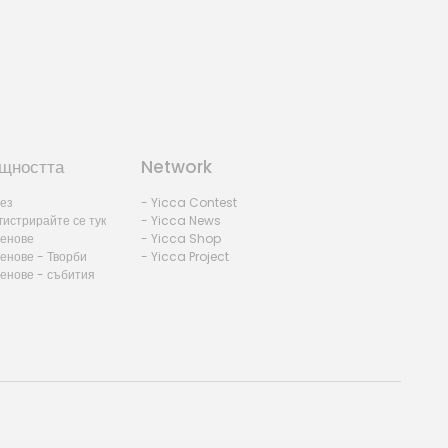
щността
Network
лез
- Yicca Contest
гистрирайте се тук
- Yicca News
ленове
- Yicca Shop
енове - Творби
- Yicca Project
ленове - събития