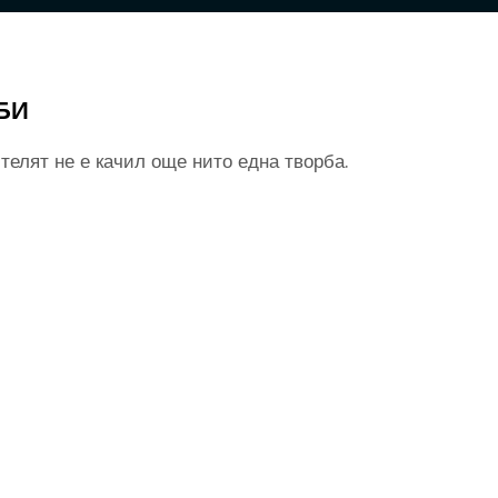
БИ
телят не е качил още нито една творба.