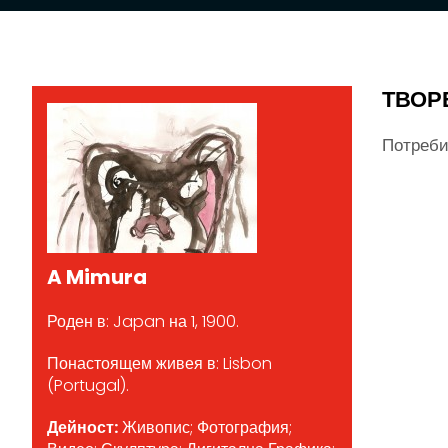
ТВОР
Потреби
A Mimura
Роден в: Japan на 1, 1900.
Понастоящем живея в: Lisbon
(Portugal).
Дейност:
Живопис; Фотография;