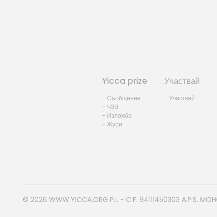
Yicca prize
Участвай
- Съобщение
- Участвай
- ЧЗВ
- Изложба
- Жури
© 2026
WWW.YICCA.ORG
P.I. - C.F. 94111450303 A.P.S. MO