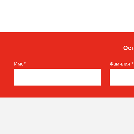
Ост
Име
*
Фамилия
*