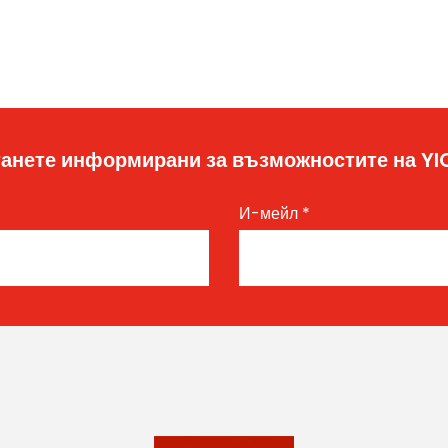
анете информирани за възможностите на Y
И-мейл
*