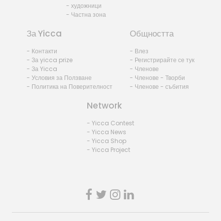
- художници
- Частна зона
За Yicca
Общността
- Контакти
- Влез
- За yicca prize
- Регистрирайте се тук
- За Yicca
- Членове
- Условия за Ползване
- Членове - Творби
- Политика на Поверителност
- Членове - събития
Network
- Yicca Contest
- Yicca News
- Yicca Shop
- Yicca Project