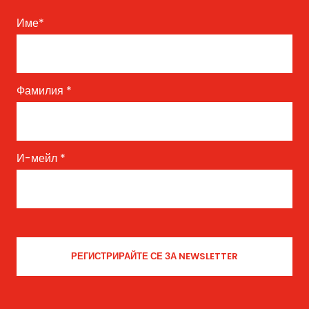
Име
*
Фамилия
*
И-мейл
*