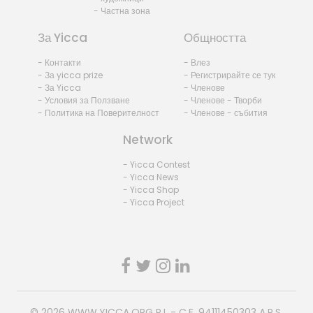
- Частна зона
За Yicca
Общността
- Контакти
- Влез
- За yicca prize
- Регистрирайте се тук
- За Yicca
- Членове
- Условия за Ползване
- Членове - Творби
- Политика на Поверителност
- Членове - събития
Network
- Yicca Contest
- Yicca News
- Yicca Shop
- Yicca Project
© 2026
WWW.YICCA.ORG
P.I. - C.F. 94111450303 A.P.S.