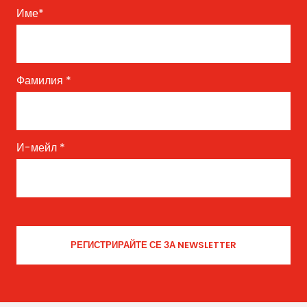
Име
*
Фамилия
*
И-мейл
*