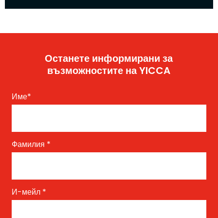
Останете информирани за
възможностите на YICCA
Име
*
Фамилия
*
И-мейл
*