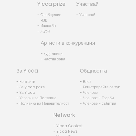
Yicca prize
Участвай
- Съобщение
- Участвай
- ЧЗВ
- Изложба
- Жури
Артисти в конкуренция
- художници
- Частна зона
За Yicca
Общността
- Контакти
- Влез
- За yicca prize
- Регистрирайте се тук
- За Yicca
- Членове
- Условия за Ползване
- Членове - Творби
- Политика на Поверителност
- Членове - събития
Network
- Yicca Contest
- Yicca News