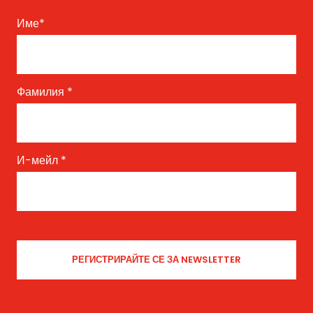
Име
*
Фамилия
*
И-мейл
*