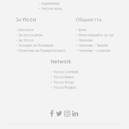
- художници
- Частна зона
За Yicca
Общността
- Контакти
- Влез
- За yicca prize
- Регистрирайте се тук
- За Yicca
- Членове
- Условия за Ползване
- Членове - Творби
- Политика на Поверителност
- Членове - събития
Network
- Yicca Contest
- Yicca News
- Yicca Shop
- Yicca Project