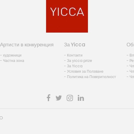
Артисти в конкуренция
За Yicca
Об
- художници
- Контакти
- В
- Частна зона
- За yicca prize
- Ре
- За Yicca
- Ч
- Условия за Ползване
- Чл
- Политика на Поверителност
- Ч
HO