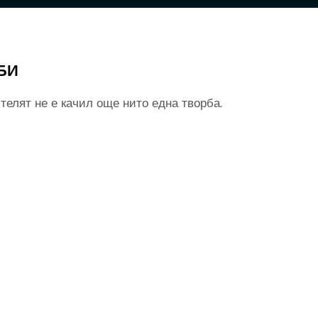
БИ
телят не е качил още нито една творба.