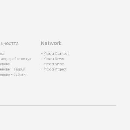
щността
Network
лез
- Yicca Contest
гистрирайте се тук
- Yicca News
ленове
- Yicca Shop
енове - Творби
- Yicca Project
ленове - събития