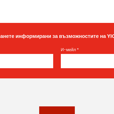
анете информирани за възможностите на Y
И-мейл
*