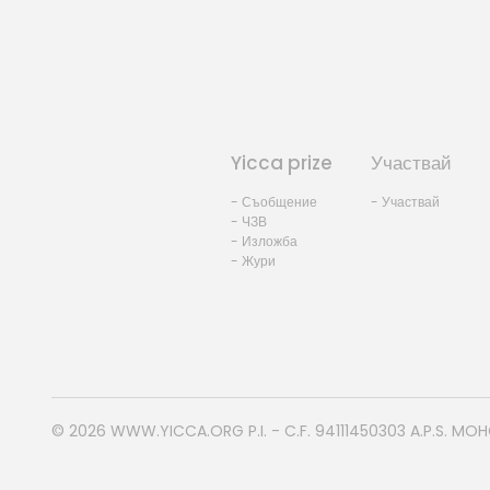
Yicca prize
Участвай
- Съобщение
- Участвай
- ЧЗВ
- Изложба
- Жури
© 2026
WWW.YICCA.ORG
P.I. - C.F. 94111450303 A.P.S. MO