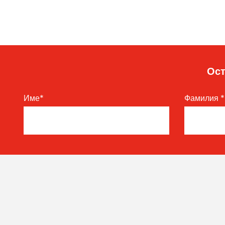
Ост
Име
*
Фамилия
*