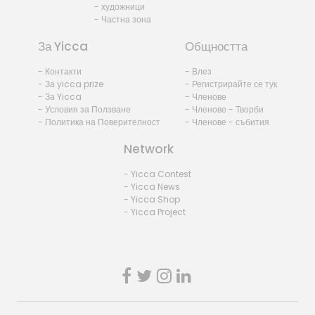
- художници
- Частна зона
За Yicca
Общността
- Контакти
- Влез
- За yicca prize
- Регистрирайте се тук
- За Yicca
- Членове
- Условия за Ползване
- Членове - Творби
- Политика на Поверителност
- Членове - събития
Network
- Yicca Contest
- Yicca News
- Yicca Shop
- Yicca Project