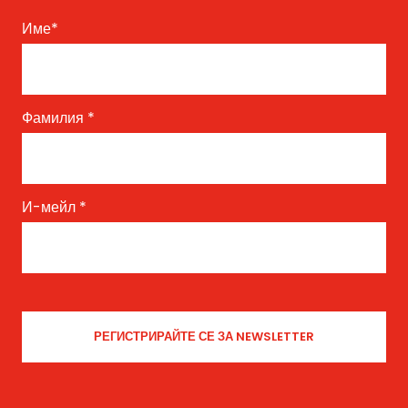
Име
*
Фамилия
*
И-мейл
*