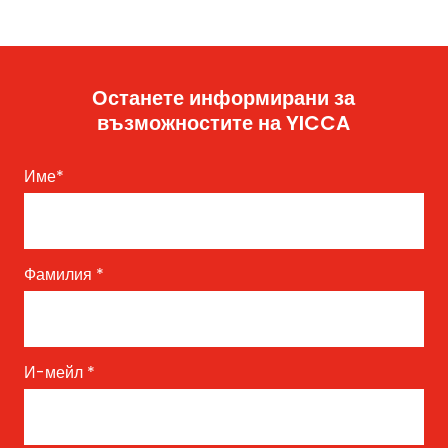
Останете информирани за
възможностите на YICCA
Име
*
Фамилия
*
И-мейл
*