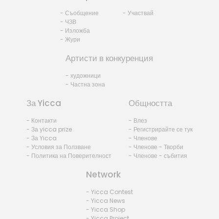
- Съобщение
- Участвай
- ЧЗВ
- Изложба
- Жури
Артисти в конкуренция
- художници
- Частна зона
За Yicca
Общността
- Контакти
- Влез
- За yicca prize
- Регистрирайте се тук
- За Yicca
- Членове
- Условия за Ползване
- Членове - Творби
- Политика на Поверителност
- Членове - събития
Network
- Yicca Contest
- Yicca News
- Yicca Shop
- Yicca Project