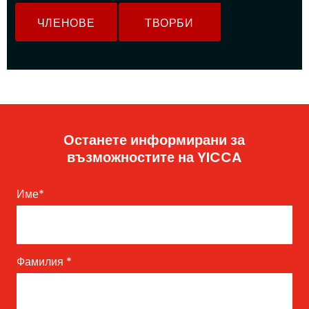
ЧЛЕНОВЕ
ТВОРБИ
Останете информирани за
възможностите на YICCA
Име
*
Фамилия
*