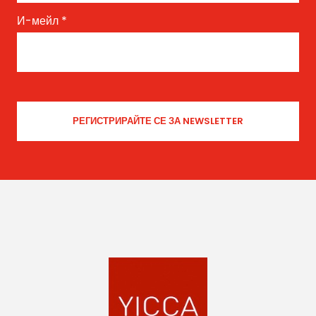
И-мейл
*