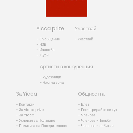
Yicca prize
Участвай
- Съобщение
- Участвай
- ЧЗВ
- Изложба
- Жури
Артисти в конкуренция
- художници
- Частна зона
За Yicca
Общността
- Контакти
- Влез
- За yicca prize
- Регистрирайте се тук
- За Yicca
- Членове
- Условия за Ползване
- Членове - Творби
- Политика на Поверителност
- Членове - събития