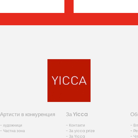
Артисти в конкуренция
За Yicca
Об
- художници
- Контакти
- В
- Частна зона
- За yicca prize
- Ре
- За Yicca
- Ч