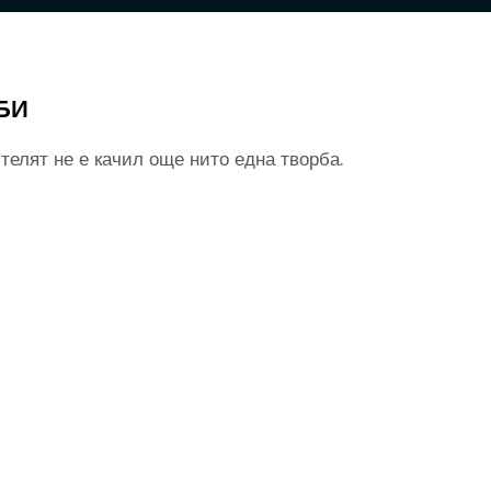
БИ
телят не е качил още нито една творба.