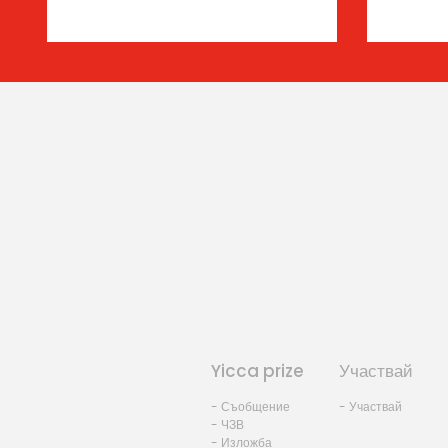
Yicca prize
Участвай
- Съобщение
- Участвай
- ЧЗВ
- Изложба