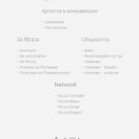
Артисти в конкуренция
- художници
- Частна зона
За Yicca
Общността
- Контакти
- Влез
- За yicca prize
- Регистрирайте се тук
- За Yicca
- Членове
- Условия за Ползване
- Членове - Творби
- Политика на Поверителност
- Членове - събития
Network
- Yicca Contest
- Yicca News
- Yicca Shop
- Yicca Project