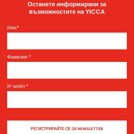
Останете информирани за
възможностите на YICCA
Име
*
Фамилия
*
И-мейл
*