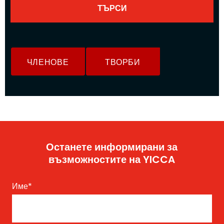
ЧЛЕНОВЕ
ТВОРБИ
Останете информирани за
възможностите на YICCA
Име
*