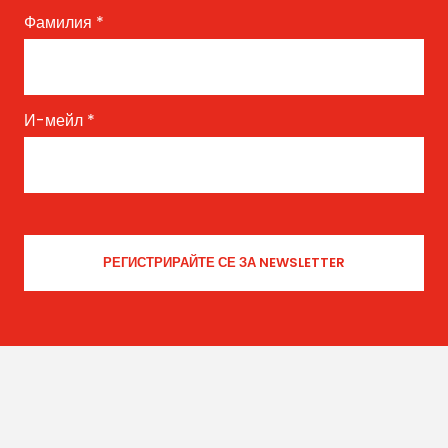
Фамилия
*
И-мейл
*