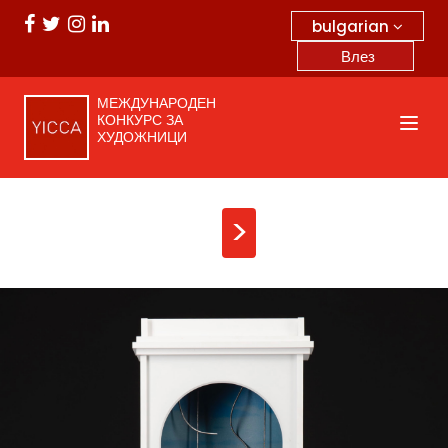
bulgarian
Влез
МЕЖДУНАРОДЕН
КОНКУРС ЗА
ХУДОЖНИЦИ
>