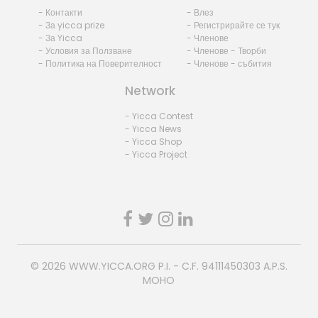
- Контакти
- Влез
- За yicca prize
- Регистрирайте се тук
- За Yicca
- Членове
- Условия за Ползване
- Членове - Творби
- Политика на Поверителност
- Членове - събития
Network
- Yicca Contest
- Yicca News
- Yicca Shop
- Yicca Project
© 2026
WWW.YICCA.ORG
P.I. - C.F. 94111450303 A.P.S.
MOHO