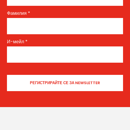
Фамилия
*
И-мейл
*