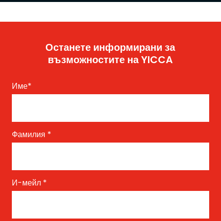
Останете информирани за
възможностите на YICCA
Име
*
Фамилия
*
И-мейл
*