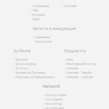
- Съобщение
- Участвай
- ЧЗВ
- Изложба
- Жури
Артисти в конкуренция
- художници
- Частна зона
За Yicca
Общността
- Контакти
- Влез
- За yicca prize
- Регистрирайте се тук
- За Yicca
- Членове
- Условия за Ползване
- Членове - Творби
- Политика на Поверителност
- Членове - събития
Network
- Yicca Contest
- Yicca News
- Yicca Shop
- Yicca Project