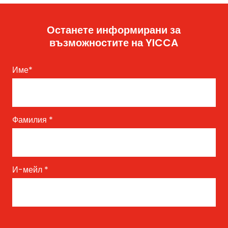
Останете информирани за
възможностите на YICCA
Име
*
Фамилия
*
И-мейл
*