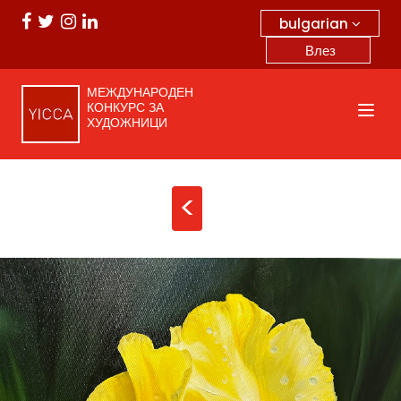
bulgarian
Влез
МЕЖДУНАРОДЕН
КОНКУРС ЗА
ХУДОЖНИЦИ
<