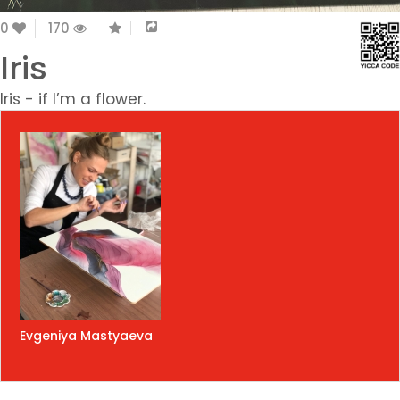
0
170
Iris
Iris - if I’m a flower.
Evgeniya Mastyaeva