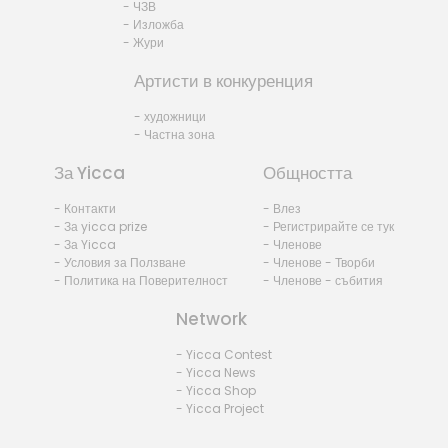
- ЧЗВ
- Изложба
- Жури
Артисти в конкуренция
- художници
- Частна зона
За Yicca
Общността
- Контакти
- Влез
- За yicca prize
- Регистрирайте се тук
- За Yicca
- Членове
- Условия за Ползване
- Членове - Творби
- Политика на Поверителност
- Членове - събития
Network
- Yicca Contest
- Yicca News
- Yicca Shop
- Yicca Project