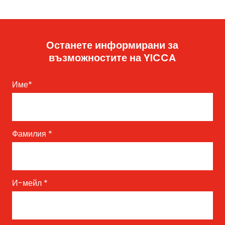
Останете информирани за
възможностите на YICCA
Име
*
Фамилия
*
И-мейл
*