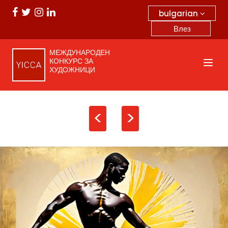
bulgarian
Влез
МЕЖДУНАРОДЕН
КОНКУРС ЗА
ХУДОЖНИЦИ
<
>