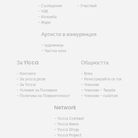
- Съобщение
- Участвай
- ЧЗВ
- Изложба
- Жури
Артисти в конкуренция
- художници
- Частна зона
За Yicca
Общността
- Контакти
- Влез
- За yicca prize
- Регистрирайте се тук
- За Yicca
- Членове
- Условия за Ползване
- Членове - Творби
- Политика на Поверителност
- Членове - събития
Network
- Yicca Contest
- Yicca News
- Yicca Shop
- Yicca Project