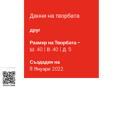
Данни на творбата
друг
Размер на Творбата -
Ш. 40 | В. 40 | Д. 5
Създаден на
8 Януари 2022