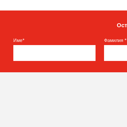
Ост
Име
*
Фамилия
*