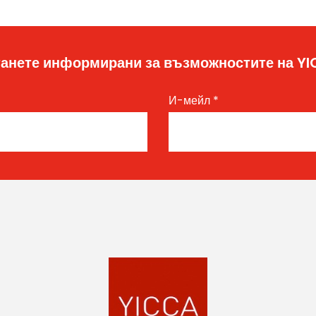
анете информирани за възможностите на Y
И-мейл
*