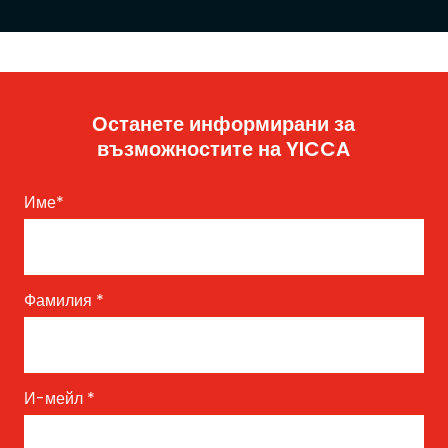
Останете информирани за
възможностите на YICCA
Име
*
Фамилия
*
И-мейл
*