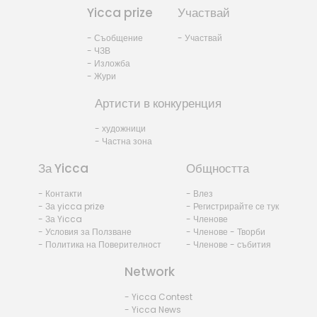
Yicca prize
Участвай
- Съобщение
- Участвай
- ЧЗВ
- Изложба
- Жури
Артисти в конкуренция
- художници
- Частна зона
За Yicca
Общността
- Контакти
- Влез
- За yicca prize
- Регистрирайте се тук
- За Yicca
- Членове
- Условия за Ползване
- Членове - Творби
- Политика на Поверителност
- Членове - събития
Network
- Yicca Contest
- Yicca News