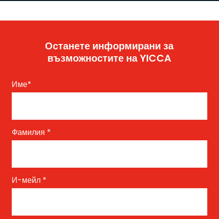
Останете информирани за
възможностите на YICCA
Име
*
Фамилия
*
И-мейл
*