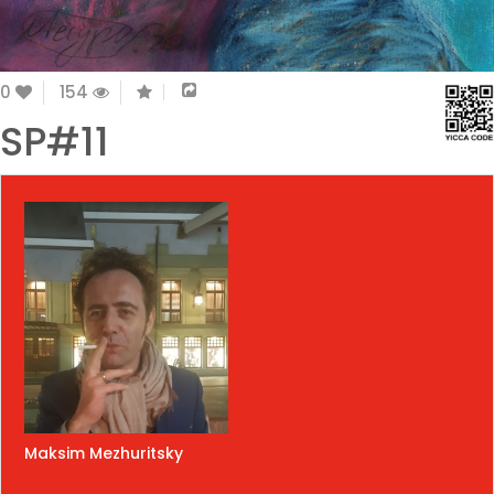
0
154
SP#11
Maksim Mezhuritsky