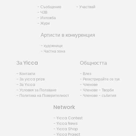
- Съобщение
- Участвай
- ЧЗВ
- Изложба
- Жури
Артисти в конкуренция
- художници
- Частна зона
За Yicca
Общността
- Контакти
- Влез
- За yicca prize
- Регистрирайте се тук
- За Yicca
- Членове
- Условия за Ползване
- Членове - Творби
- Политика на Поверителност
- Членове - събития
Network
- Yicca Contest
- Yicca News
- Yicca Shop
- Yicca Project