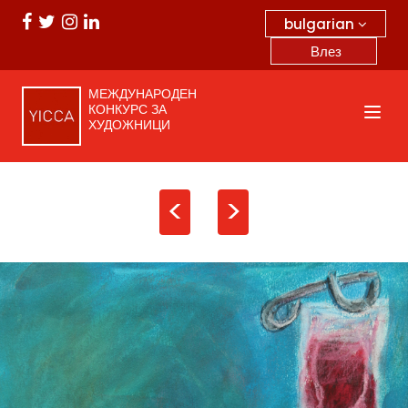
bulgarian
Влез
МЕЖДУНАРОДЕН
КОНКУРС ЗА
ХУДОЖНИЦИ
<
>