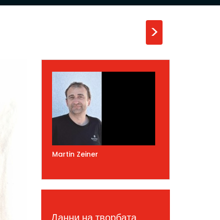
>
Martin Zeiner
Данни на творбата