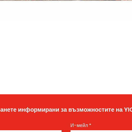
анете информирани за възможностите на Y
И-мейл
*