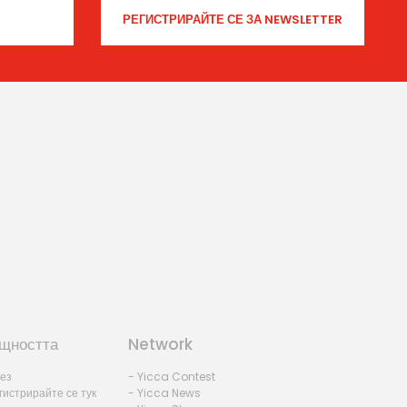
щността
Network
лез
- Yicca Contest
гистрирайте се тук
- Yicca News