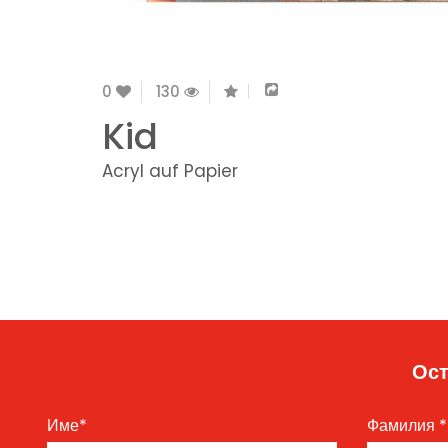
0
130
Kid
Acryl auf Papier
Ост
Име
*
Фамилия
*