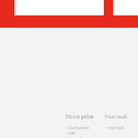
Yicca prize
Участвай
- Съобщение
- Участвай
- ЧЗВ