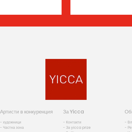
Артисти в конкуренция
За Yicca
Об
- художници
- Контакти
- В
- Частна зона
- За yicca prize
- Ре