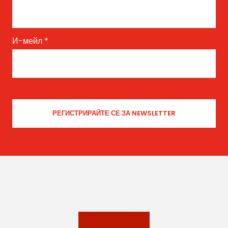
И-мейл
*