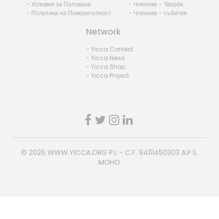
- Условия за Ползване
- Членове - Творби
- Политика на Поверителност
- Членове - събития
Network
- Yicca Contest
- Yicca News
- Yicca Shop
- Yicca Project
© 2026
WWW.YICCA.ORG
P.I. - C.F. 94111450303 A.P.S.
MOHO