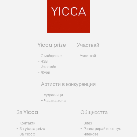
Yicca prize
Участвай
- Съобщение
- Участвай
- ЧЗВ
- Изложба
- Жури
Артисти в конкуренция
- художници
- Частна зона
За Yicca
Общността
- Контакти
- Влез
- За yicca prize
- Регистрирайте се тук
- За Yicca
- Членове