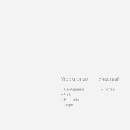
Yicca prize
Участвай
- Съобщение
- Участвай
- ЧЗВ
- Изложба
- Жури