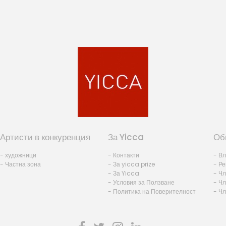
Артисти в конкуренция
За Yicca
Об
- художници
- Контакти
- В
- Частна зона
- За yicca prize
- Ре
- За Yicca
- Ч
- Условия за Ползване
- Чл
- Политика на Поверителност
- Ч