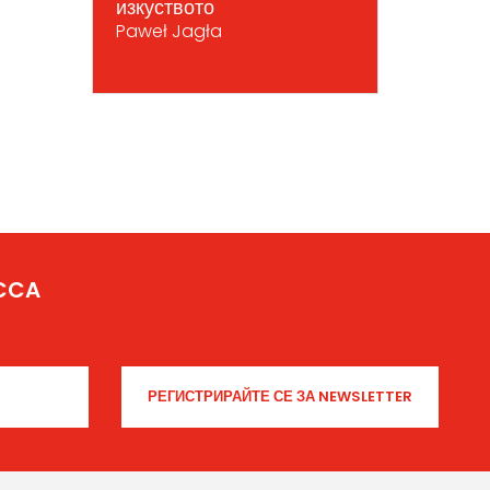
изкуството
Paweł Jagła
ICCA