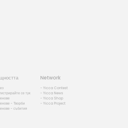
щността
Network
лез
- Yicca Contest
гистрирайте се тук
- Yicca News
ленове
- Yicca Shop
енове - Творби
- Yicca Project
ленове - събития