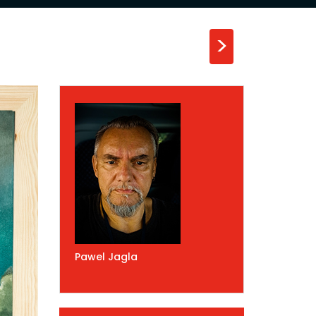
>
Pawel Jagla