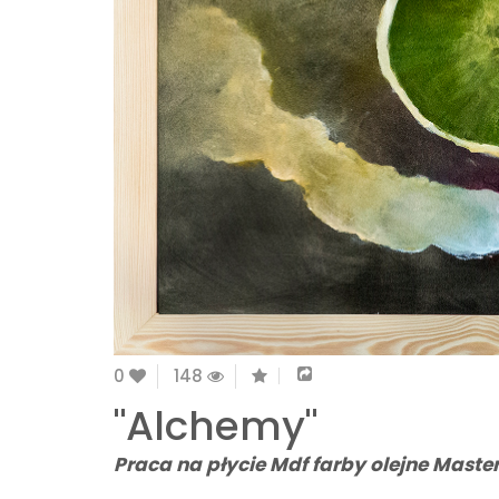
0
148
"Alchemy"
Praca na płycie Mdf farby olejne Maste