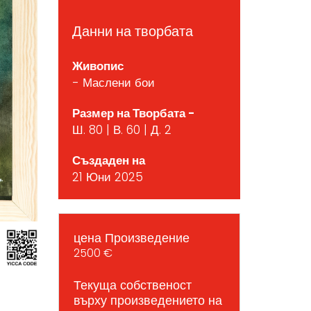
Данни на творбата
Живопис
- Маслени бои
Размер на Творбата -
Ш. 80 | В. 60 | Д. 2
Създаден на
21 Юни 2025
цена Произведение
2500 €
Текуща собственост
върху произведението на