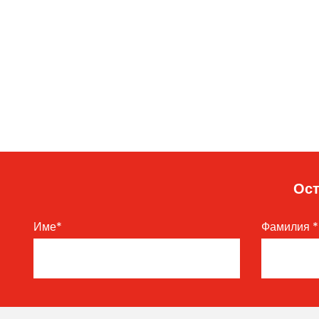
Ост
Име
*
Фамилия
*