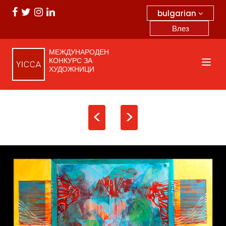
bulgarian
Влез
МЕЖДУНАРОДЕН
КОНКУРС ЗА
ХУДОЖНИЦИ
<
>