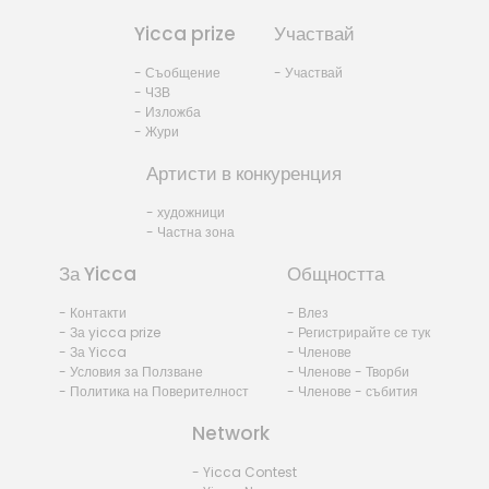
Yicca prize
Участвай
- Съобщение
- Участвай
- ЧЗВ
- Изложба
- Жури
Артисти в конкуренция
- художници
- Частна зона
За Yicca
Общността
- Контакти
- Влез
- За yicca prize
- Регистрирайте се тук
- За Yicca
- Членове
- Условия за Ползване
- Членове - Творби
- Политика на Поверителност
- Членове - събития
Network
- Yicca Contest