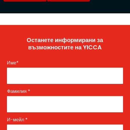
Останете информирани за
възможностите на YICCA
Име
*
Фамилия
*
И-мейл
*