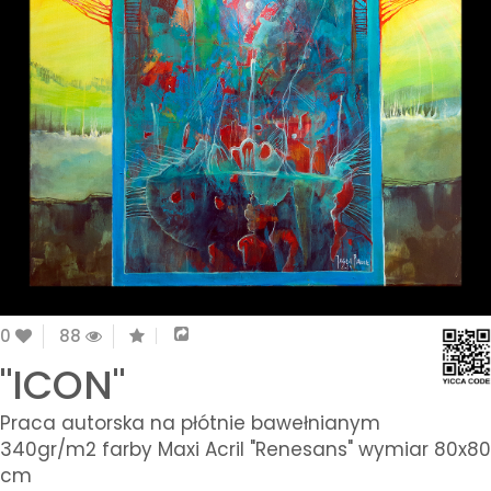
0
88
"ICON"
Praca autorska na płótnie bawełnianym
340gr/m2 farby Maxi Acril "Renesans" wymiar 80x80
cm