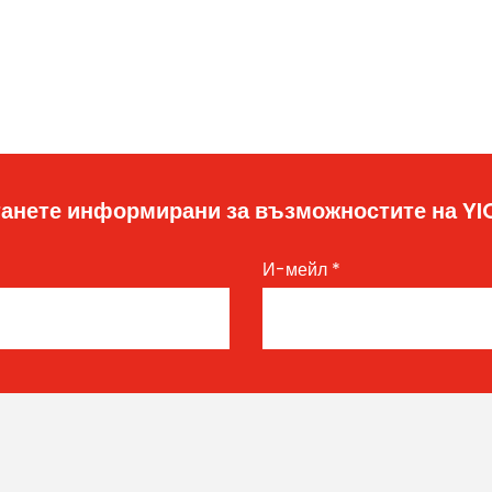
анете информирани за възможностите на Y
И-мейл
*