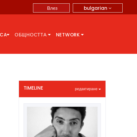
bulgarian
Влез
CCA
ОБЩНОСТТА
NETWORK
TIMELINE
редактиране