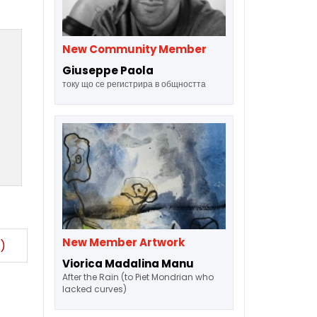
New Community Member
Giuseppe Paola
току що се регистрира в общността
New Member Artwork
)
Viorica Madalina Manu
After the Rain (to Piet Mondrian who
lacked curves)