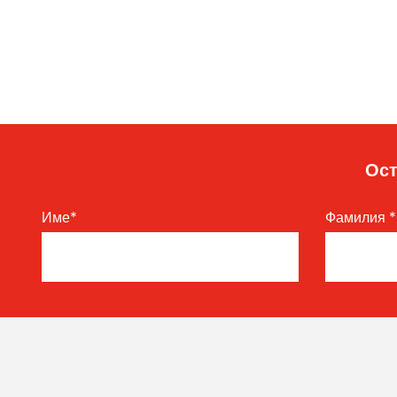
Ост
Име
*
Фамилия
*