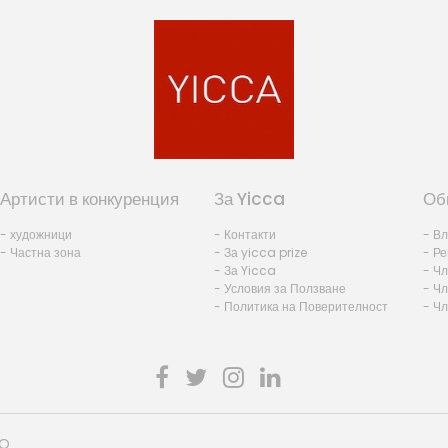
Артисти в конкуренция
За Yicca
Об
- художници
- Контакти
- В
- Частна зона
- За yicca prize
- Ре
- За Yicca
- Ч
- Условия за Ползване
- Чл
- Политика на Поверителност
- Ч
HO