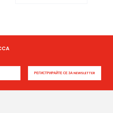
From Yicca Art News
Original MSK—Manhattan
Subway Kings—Members
and Friends Reunit...
ICCA
From Yicca Art Shop
Highlights ARTIST: Gio ...