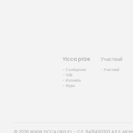
Yicca prize
Участвай
- Съобщение
- Участвай
- ЧЗВ
- Изложба
- Жури
© 2026
WWW.YICCA.ORG
P.I. - C.F. 94111450303 A.P.S. MO