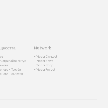
Sociogramme
by Joop - Netherlands
щността
Network
лез
- Yicca Contest
гистрирайте се тук
- Yicca News
ленове
- Yicca Shop
енове - Творби
- Yicca Project
ленове - събития