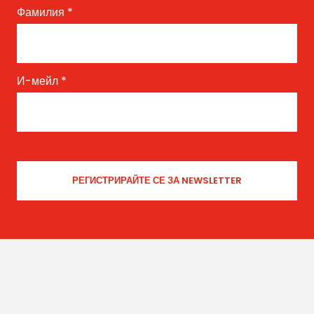
Фамилия
*
И-мейл
*