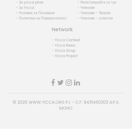
- За yicca prize
- Регистрирайте се тук
- За Yicca
- Членове
- Условия за Ползване
- Членове - Творби
- Политика на Поверителност
- Членове - събития
Network
- Yicca Contest
- Yicca News
- Yicca Shop
- Yicca Project
© 2026
WWW.YICCA.ORG
P.I. - C.F. 94111450303 A.P.S.
MOHO